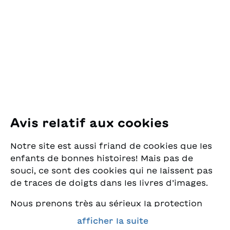
des Lectures
pour la Jeunesse
Pfingstweidstrasse 16
8005 Zürich
E-Mail:
office@sjw.ch
Tel: +41 44 462 49 40
Suivez-nous
Avis relatif aux cookies
Instagram
Notre site est aussi friand de cookies que les
Facebook
enfants de bonnes histoires! Mais pas de
souci, ce sont des cookies qui ne laissent pas
Service de livraison
de traces de doigts dans les livres d’images.
Nous prenons très au sérieux la protection
Librairie
de vos données et nous tenons à ce que vous
afficher la suite
trouviez toujours les meilleurs livres pour