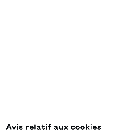
Ajouter au panier
Contact
OSL Œuvre Suisse
des Lectures
pour la Jeunesse
Pfingstweidstrasse 16
8005 Zürich
E-Mail:
office@sjw.ch
Tel: +41 44 462 49 40
Suivez-nous
Avis relatif aux cookies
Instagram