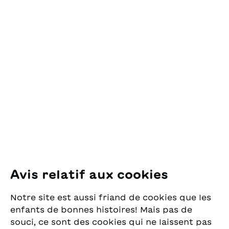
Contact
OSL Œuvre Suisse
des Lectures
pour la Jeunesse
Pfingstweidstrasse 16
8005 Zürich
E-Mail:
office@sjw.ch
Tel: +41 44 462 49 40
Suivez-nous
Avis relatif aux cookies
Instagram
Notre site est aussi friand de cookies que les
Facebook
enfants de bonnes histoires! Mais pas de
souci, ce sont des cookies qui ne laissent pas