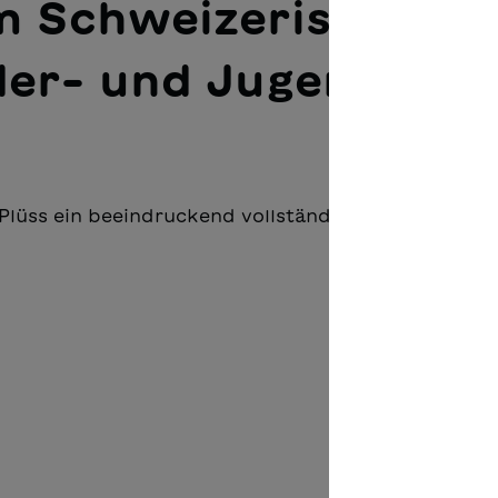
m Schweizerischen
nder- und Jugendmed
 Plüss ein beeindruckend vollständiges Porträt des