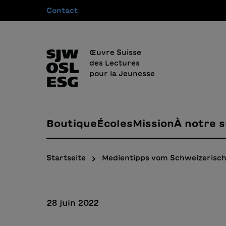
Contact
recherche
Passer à la navigation principale
Œuvre Suisse
des Lectures
pour la Jeunesse
Boutique
Écoles
Mission
À notre s
Startseite
Medientipps vom Schweizerisch
28 juin 2022