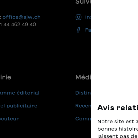
Suivez-nous
:
office@sjw.ch
Instagram
41 44 462 49 40
Facebook
irie
Médias
amme éditorial
Distinctions
el publicitaire
Recensions
Avis relat
ocuteur
Communiqués de pres
Notre site est 
bonnes histoire
laissent pas de