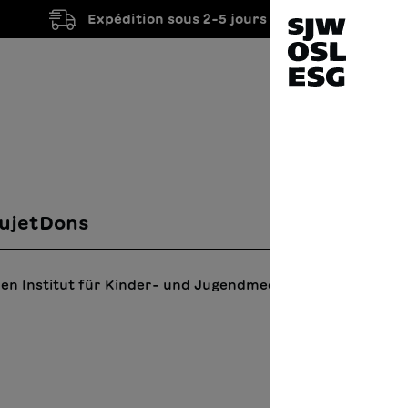
Expédition sous 2-5 jours ouvrés
ujet
Dons
en Institut für Kinder- und Jugendmedien SIKJM