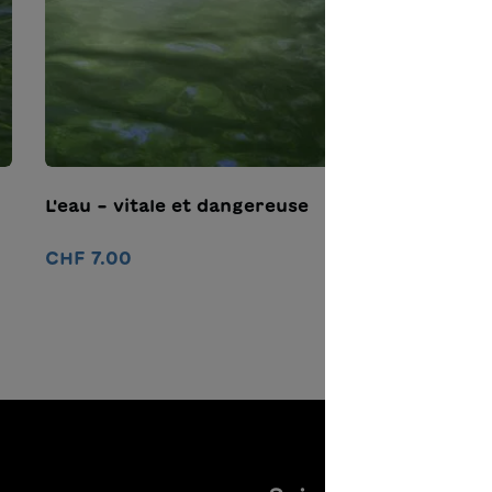
L'eau – vitale et dangereuse
CHF 7.00
Ajouter au panier