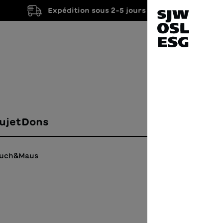
Expédition sous 2-5 jours ouvrés
ujet
Dons
Buch&Maus