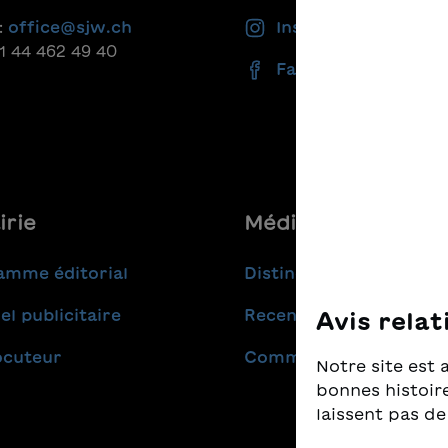
:
office@sjw.ch
Instagram
41 44 462 49 40
Facebook
irie
Médias
amme éditorial
Distinctions
el publicitaire
Recensions
Avis relat
ocuteur
Communiqués de pres
Notre site est 
bonnes histoire
laissent pas de