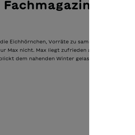
 Fachmagazin
die Eichhörnchen, Vorräte zu sammeln. Eifrig husch
ur Max nicht. Max liegt zufrieden auf einem Stein,
blickt dem nahenden Winter gelassen entgegen.