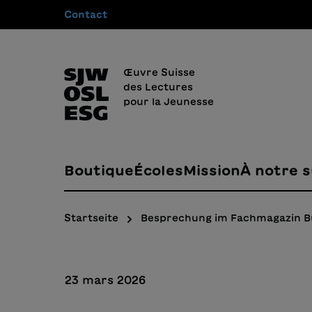
Contact
recherche
Passer à la navigation principale
Œuvre Suisse
des Lectures
pour la Jeunesse
Boutique
Écoles
Mission
À notre s
Startseite
Besprechung im Fachmagazin 
23 mars 2026