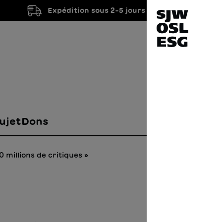
Expédition sous 2-5 jours ouvrés
ujet
Dons
 millions de critiques »