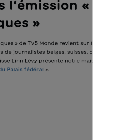
s l‘émission « 400
iques »
ques » de TV5 Monde revient sur l'actualité culturel
 de journalistes belges, suisses, canadiens et franç
suisse Linn Lévy présente notre maison d'édition et l
du Palais fédéral
».