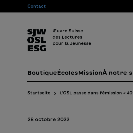
Contact
recherche
Passer à la navigation principale
Œuvre Suisse
des Lectures
pour la Jeunesse
Boutique
Écoles
Mission
À notre s
Startseite
L’OSL passe dans l‘émission « 400
28 octobre 2022