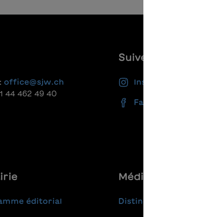
Suivez-nous
:
office@sjw.ch
Instagram
41 44 462 49 40
Facebook
irie
Médias
amme éditorial
Distinctions