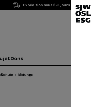
Expédition sous 2-5 jours ouvrés
ujet
Dons
«Schule + Bildung»