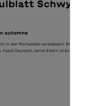
ulblatt Schwyz «Sch
en automne
sch in der Romandie verbessern. Sie freut sich auf 
e, hasst Deutsch, seine Eltern drängen ihn zum Aufe