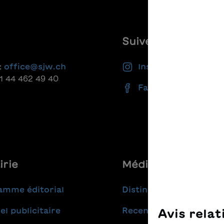
Suivez-nous
:
office@sjw.ch
Instagram
41 44 462 49 40
Facebook
irie
Médias
amme éditorial
Distinctions
el publicitaire
Recensions
Avis relat