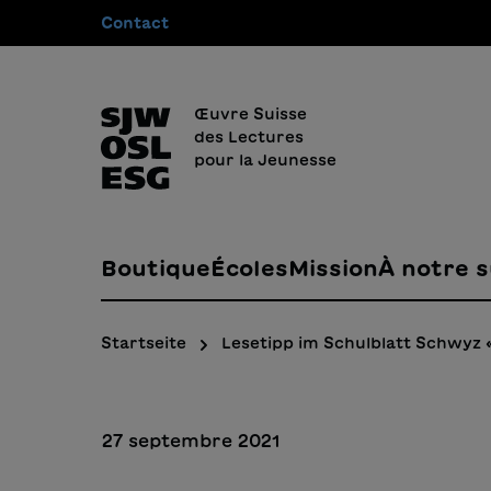
Contact
recherche
Passer à la navigation principale
Œuvre Suisse
des Lectures
pour la Jeunesse
Boutique
Écoles
Mission
À notre s
Startseite
Lesetipp im Schulblatt Schwyz 
27 septembre 2021