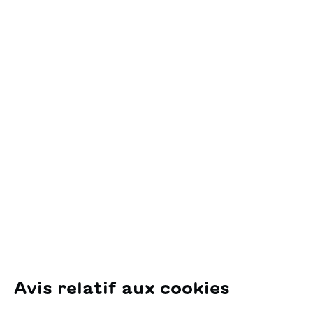
Ajouter au panier
Contact
OSL Œuvre Suisse
des Lectures
pour la Jeunesse
Pfingstweidstrasse 16
8005 Zürich
E-Mail:
office@sjw.ch
Tel: +41 44 462 49 40
Suivez-nous
Avis relatif aux cookies
Instagram