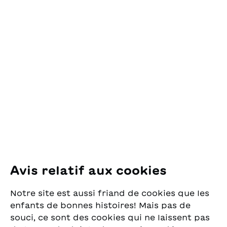
Contact
OSL Œuvre Suisse
des Lectures
pour la Jeunesse
Pfingstweidstrasse 16
8005 Zürich
E-Mail:
office@sjw.ch
Tel: +41 44 462 49 40
Suivez-nous
Avis relatif aux cookies
Instagram
Notre site est aussi friand de cookies que les
Facebook
enfants de bonnes histoires! Mais pas de
souci, ce sont des cookies qui ne laissent pas