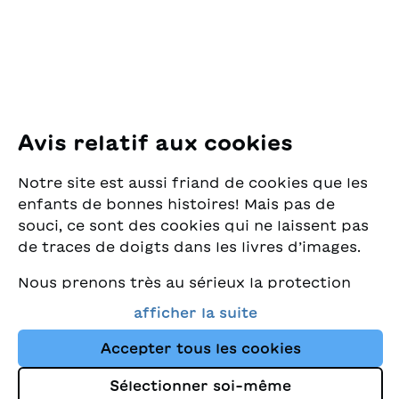
8005 Zürich
E-Mail:
office@sjw.ch
Tel: +41 44 462 49 40
Suivez-nous
Avis relatif aux cookies
Instagram
Notre site est aussi friand de cookies que les
Facebook
enfants de bonnes histoires! Mais pas de
souci, ce sont des cookies qui ne laissent pas
Service de livraison
de traces de doigts dans les livres d’images.
Nous prenons très au sérieux la protection
Librairie
de vos données et nous tenons à ce que vous
afficher la suite
trouviez toujours les meilleurs livres pour
Médias
enfants dans notre assortiment. Ce site
Accepter tous les cookies
utilise des cookies et d'autres technologies
Sélectionner soi-même
de suivi pour améliorer constamment la