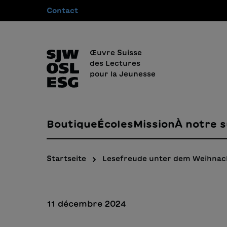
Contact
recherche
Passer à la navigation principale
Œuvre Suisse
des Lectures
pour la Jeunesse
Boutique
Écoles
Mission
À notre s
Startseite
Lesefreude unter dem Weihna
11 décembre 2024