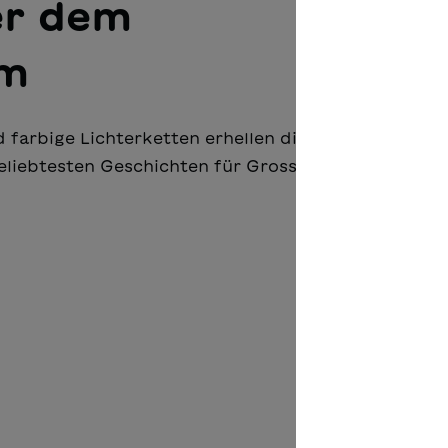
er dem
um
nd farbige Lichterketten erhellen die Strassen. Pas
iebtesten Geschichten für Gross und Klein, natürl