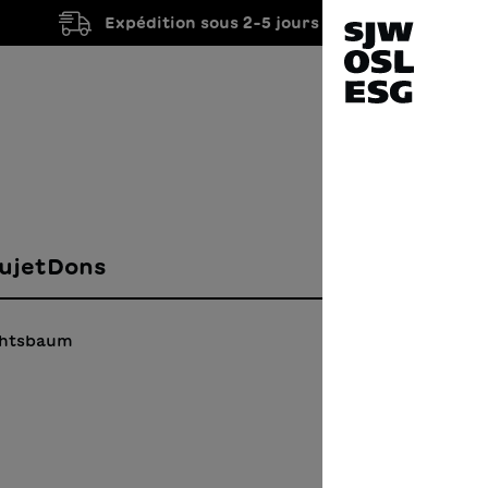
Expédition sous 2-5 jours ouvrés
ujet
Dons
chtsbaum