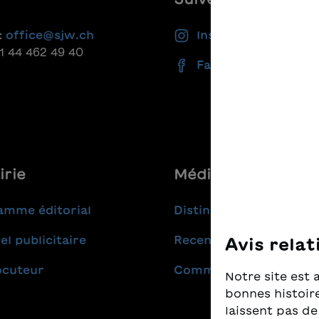
:
office@sjw.ch
Instagram
41 44 462 49 40
Facebook
irie
Médias
amme éditorial
Distinctions
el publicitaire
Recensions
Avis relat
ocuteur
Communiqués de pres
Notre site est 
bonnes histoire
laissent pas de