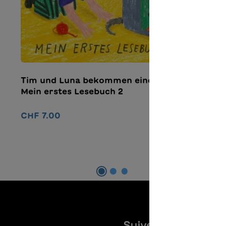
Tim und Luna bekommen eine Katze –
D
Mein erstes Lesebuch 2
C
CHF 7.00
Ajouter au panier
Suivez-nous