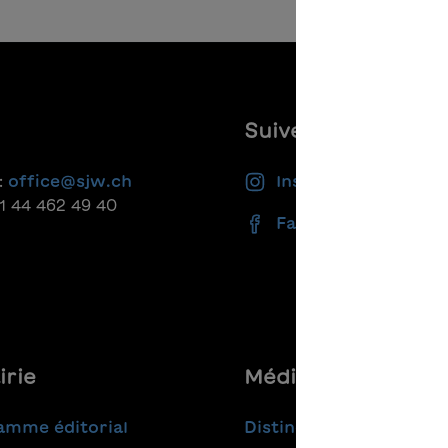
Suivez-nous
:
office@sjw.ch
Instagram
41 44 462 49 40
Facebook
irie
Médias
amme éditorial
Distinctions