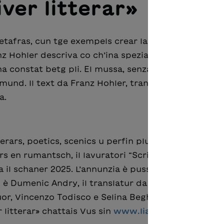
ver litterar»
tafras, cun tge exempels crear la tensiun? Co far s
z Hohler descriva co ch’ina spezia d’animals suent
na constat betg pli. El mussa, senza scriver explicit
 mund. Il text da Franz Hohler, translatà en rumant
ra.
terars, poetics, scenics u perfin plurilings porscha 
s en rumantsch, il lavuratori “Scriver litterar”. La
il schaner 2025. L’annunzia è pussaivla a partir dal 
 è Dumenic Andry, il translatur da “La fin dal mund”
uor, Vincenzo Todisco e Selina Beghetto. Dapli
 litterar» chattais Vus sin
www.liarumantscha.ch.