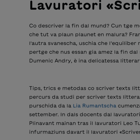
Lavuratori «Scri
Co descriver la fin dal mund? Cun tge me
che tut va plaun plaunet en malura? Fran
l'autra svanescha, uschia che l’equiliber 
pertge che nus essan gia amez la fin dal
Dumenic Andry, è ina delicatessa littera
Tips, trics e metodas co scriver texts lit
percurs da studi per scriver texts litterar
purschida da la
Lia Rumantscha
cumenza 
settember. In dals docents dal lavuratori
Plinavant mainan tras il lavuratori Leo T
infurmaziuns davart il lavuratori «Scriver