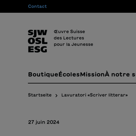
Contact
recherche
Passer à la navigation principale
Œuvre Suisse
des Lectures
pour la Jeunesse
Boutique
Écoles
Mission
À notre s
Startseite
Lavuratori «Scriver litterar»
27 juin 2024