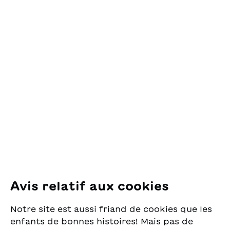
Contact
OSL Œuvre Suisse
des Lectures
pour la Jeunesse
Pfingstweidstrasse 16
8005 Zürich
E-Mail:
office@sjw.ch
Tel: +41 44 462 49 40
Suivez-nous
Avis relatif aux cookies
Instagram
Notre site est aussi friand de cookies que les
Facebook
enfants de bonnes histoires! Mais pas de