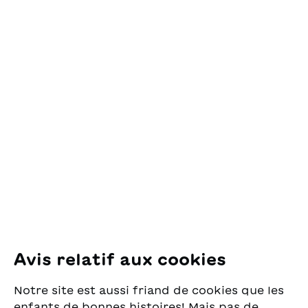
Contact
OSL Œuvre Suisse
des Lectures
pour la Jeunesse
Pfingstweidstrasse 16
8005 Zürich
E-Mail:
office@sjw.ch
Tel: +41 44 462 49 40
Suivez-nous
Avis relatif aux cookies
Instagram
Notre site est aussi friand de cookies que les
Facebook
enfants de bonnes histoires! Mais pas de