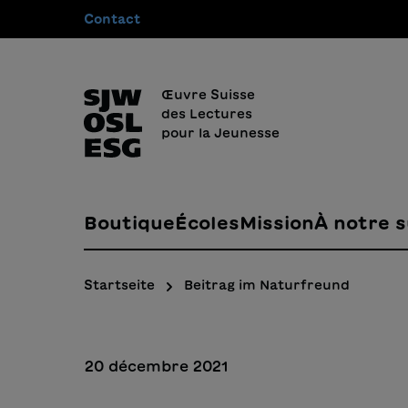
Contact
recherche
Passer à la navigation principale
Œuvre Suisse
des Lectures
pour la Jeunesse
Boutique
Écoles
Mission
À notre s
Startseite
Beitrag im Naturfreund
20 décembre 2021