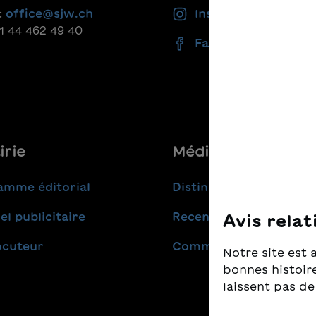
:
office@sjw.ch
Instagram
41 44 462 49 40
Facebook
irie
Médias
amme éditorial
Distinctions
el publicitaire
Recensions
Avis relat
ocuteur
Communiqués de pres
Notre site est 
bonnes histoire
laissent pas de
Nous prenons t