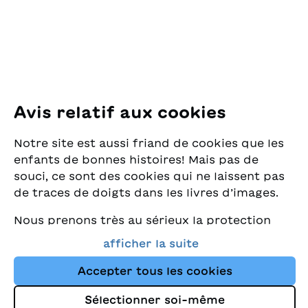
8005 Zürich
Zeichnungen
beantwortet werden
E-Mail:
office@sjw.ch
können. Eingebettet
Tel: +41 44 462 49 40
sind die 31 Rätsel in eine
abenteuerliche Reise
nach Schottland. Der
ideale Rätselspass, der
Suivez-nous
Avis relatif aux cookies
präzises Lesen und
Instagram
Verstehen erfordert und
Notre site est aussi friand de cookies que les
Kindern bis 12 Jahren
Facebook
grosse Freude bereitet.
enfants de bonnes histoires! Mais pas de
souci, ce sont des cookies qui ne laissent pas
Service de livraison
de traces de doigts dans les livres d’images.
Nous prenons très au sérieux la protection
Librairie
de vos données et nous tenons à ce que vous
afficher la suite
trouviez toujours les meilleurs livres pour
Médias
enfants dans notre assortiment. Ce site
Accepter tous les cookies
utilise des cookies et d'autres technologies
Sélectionner soi-même
de suivi pour améliorer constamment la