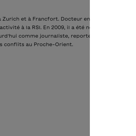
à Zurich et à Francfort. Docteur en littérature compa
ctivité à la RSI. En 2009, il a été nommé journaliste
jourd'hui comme journaliste, reporter et photograph
s conflits au Proche-Orient.