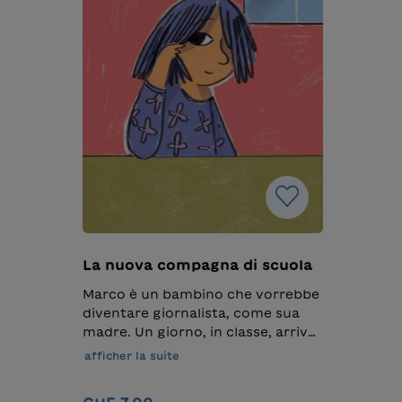
La nuova compagna di scuola
Marco è un bambino che vorrebbe
diventare giornalista, come sua
madre. Un giorno, in classe, arriva
una nuova compagna, Lailak, che
afficher la suite
porta con sé un significato
diverso della parola “guerra”. La