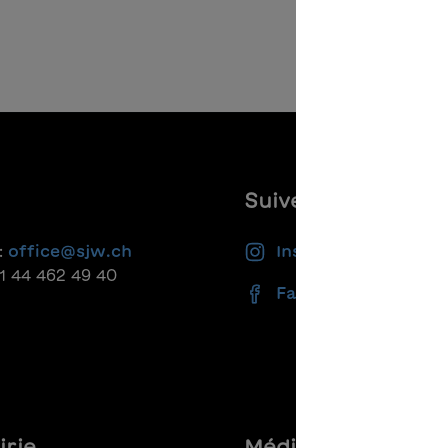
Suivez-nous
:
office@sjw.ch
Instagram
41 44 462 49 40
Facebook
irie
Médias