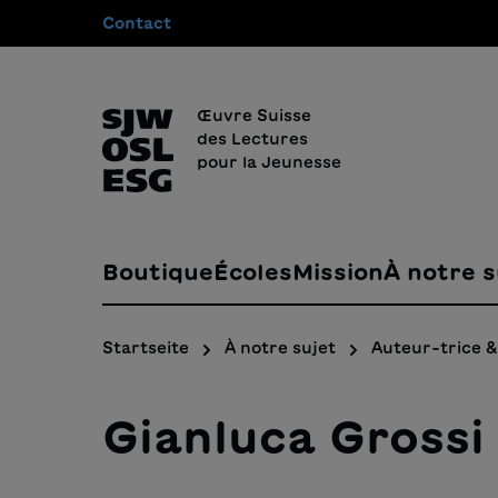
Contact
recherche
Passer à la navigation principale
Œuvre Suisse
des Lectures
pour la Jeunesse
Boutique
Écoles
Mission
À notre s
Startseite
À notre sujet
Auteur-trice & 
Gianluca Grossi