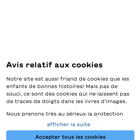
explorer des grottes ou
lustige Streiche gespielt.
pour la Jeunesse
Iseppi
jouer des tours
Die Sprechblasentexte
Pfingstweidstrasse 16
amusants. Les textes
sind kurz und laden zum
8005 Zürich
des bulles sont courts et
vergnüglichen
plaisants à lire.
Durchlesen ein.
E-Mail:
office@sjw.ch
Traduction : Camille
Tel: +41 44 462 49 40
Luscher
Suivez-nous
Avis relatif aux cookies
Instagram
Notre site est aussi friand de cookies que les
Facebook
enfants de bonnes histoires! Mais pas de
souci, ce sont des cookies qui ne laissent pas
Service de livraison
de traces de doigts dans les livres d’images.
Nous prenons très au sérieux la protection
Librairie
de vos données et nous tenons à ce que vous
afficher la suite
trouviez toujours les meilleurs livres pour
Médias
enfants dans notre assortiment. Ce site
Accepter tous les cookies