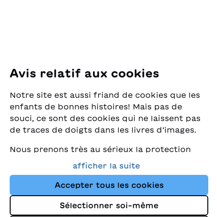
E-Mail:
office@sjw.ch
Tel: +41 44 462 49 40
Suivez-nous
Avis relatif aux cookies
Instagram
Notre site est aussi friand de cookies que les
Facebook
enfants de bonnes histoires! Mais pas de
souci, ce sont des cookies qui ne laissent pas
Service de livraison
de traces de doigts dans les livres d’images.
Nous prenons très au sérieux la protection
Librairie
de vos données et nous tenons à ce que vous
afficher la suite
trouviez toujours les meilleurs livres pour
Médias
enfants dans notre assortiment. Ce site
Accepter tous les cookies
utilise des cookies et d'autres technologies
Sélectionner soi-même
de suivi pour améliorer constamment la
Impressum