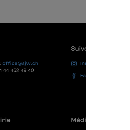
Suivez-nous
:
office@sjw.ch
Instagram
41 44 462 49 40
Facebook
irie
Médias