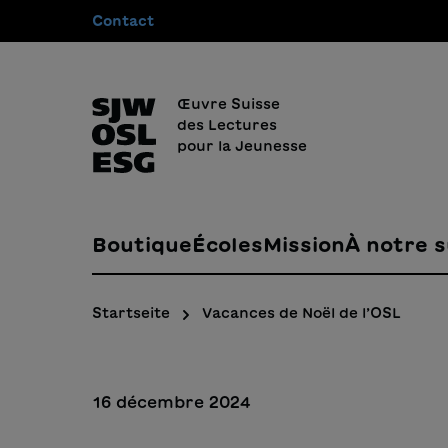
Contact
recherche
Passer à la navigation principale
Œuvre Suisse
des Lectures
pour la Jeunesse
Boutique
Écoles
Mission
À notre s
Startseite
Vacances de Noël de l’OSL
16 décembre 2024