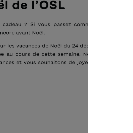
l de l’OSL
n cadeau ? Si vous passez commande d’ici vend
encore avant Noël.
our les vacances de Noël du 24 décembre 2024 au 3
e au cours de cette semaine. Nous nous réjouis
nces et vous souhaitons de joyeuses fêtes entre