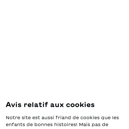
Contact
OSL Œuvre Suisse
des Lectures
pour la Jeunesse
Pfingstweidstrasse 16
8005 Zürich
E-Mail:
office@sjw.ch
Tel: +41 44 462 49 40
Suivez-nous
Avis relatif aux cookies
Instagram
Notre site est aussi friand de cookies que les
Facebook
enfants de bonnes histoires! Mais pas de