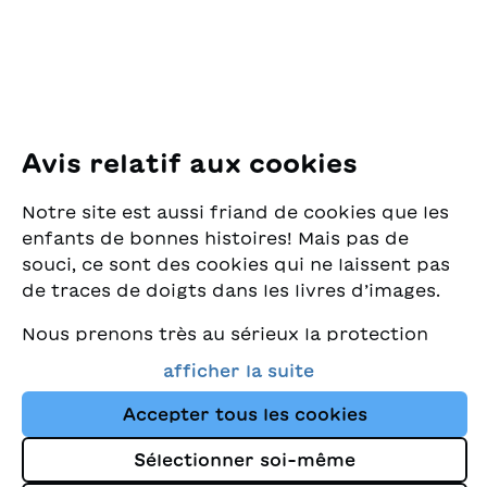
E-Mail:
office@sjw.ch
Tel: +41 44 462 49 40
Suivez-nous
Avis relatif aux cookies
Instagram
Notre site est aussi friand de cookies que les
Facebook
enfants de bonnes histoires! Mais pas de
souci, ce sont des cookies qui ne laissent pas
Service de livraison
de traces de doigts dans les livres d’images.
Nous prenons très au sérieux la protection
Librairie
de vos données et nous tenons à ce que vous
afficher la suite
trouviez toujours les meilleurs livres pour
Médias
enfants dans notre assortiment. Ce site
Accepter tous les cookies
utilise des cookies et d'autres technologies
Sélectionner soi-même
de suivi pour améliorer constamment la
Impressum