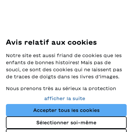
E-Mail:
office@sjw.ch
Tel: +41 44 462 49 40
Suivez-nous
Avis relatif aux cookies
Instagram
Notre site est aussi friand de cookies que les
Facebook
enfants de bonnes histoires! Mais pas de
souci, ce sont des cookies qui ne laissent pas
Service de livraison
de traces de doigts dans les livres d’images.
Nous prenons très au sérieux la protection
Librairie
de vos données et nous tenons à ce que vous
afficher la suite
trouviez toujours les meilleurs livres pour
Médias
enfants dans notre assortiment. Ce site
Accepter tous les cookies
utilise des cookies et d'autres technologies
Sélectionner soi-même
de suivi pour améliorer constamment la
Impressum
boutique et vous orienter vers les histoires