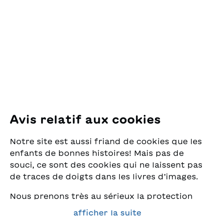
des Lectures
pour la Jeunesse
Pfingstweidstrasse 16
8005 Zürich
E-Mail:
office@sjw.ch
Tel: +41 44 462 49 40
Suivez-nous
Avis relatif aux cookies
Instagram
Notre site est aussi friand de cookies que les
Facebook
enfants de bonnes histoires! Mais pas de
souci, ce sont des cookies qui ne laissent pas
Service de livraison
de traces de doigts dans les livres d’images.
Nous prenons très au sérieux la protection
Librairie
de vos données et nous tenons à ce que vous
afficher la suite