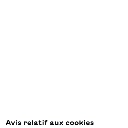
Ajouter au panier
Contact
OSL Œuvre Suisse
des Lectures
pour la Jeunesse
Pfingstweidstrasse 16
8005 Zürich
E-Mail:
office@sjw.ch
Tel: +41 44 462 49 40
Suivez-nous
Avis relatif aux cookies