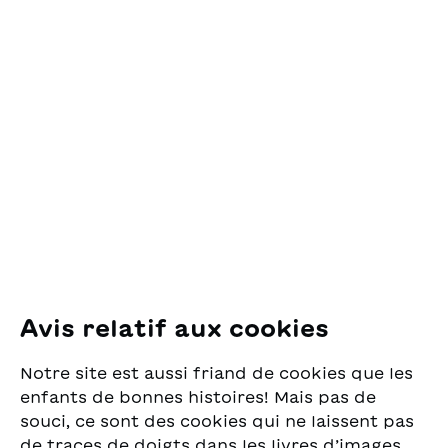
Contact
OSL Œuvre Suisse
des Lectures
pour la Jeunesse
Pfingstweidstrasse 16
8005 Zürich
E-Mail:
office@sjw.ch
Tel: +41 44 462 49 40
Suivez-nous
Avis relatif aux cookies
Instagram
Notre site est aussi friand de cookies que les
Facebook
enfants de bonnes histoires! Mais pas de
souci, ce sont des cookies qui ne laissent pas
Service de livraison
de traces de doigts dans les livres d’images.