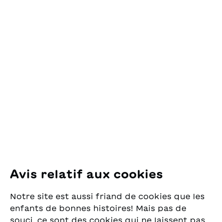
Contact
OSL Œuvre Suisse
des Lectures
pour la Jeunesse
Pfingstweidstrasse 16
8005 Zürich
E-Mail:
office@sjw.ch
Tel: +41 44 462 49 40
Suivez-nous
Avis relatif aux cookies
Instagram
Notre site est aussi friand de cookies que les
Facebook
enfants de bonnes histoires! Mais pas de
souci, ce sont des cookies qui ne laissent pas