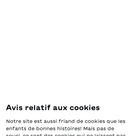
Contact
OSL Œuvre Suisse
des Lectures
pour la Jeunesse
Pfingstweidstrasse 16
8005 Zürich
E-Mail:
office@sjw.ch
Tel: +41 44 462 49 40
Suivez-nous
Avis relatif aux cookies
Instagram
Notre site est aussi friand de cookies que les
Facebook
enfants de bonnes histoires! Mais pas de
souci, ce sont des cookies qui ne laissent pas