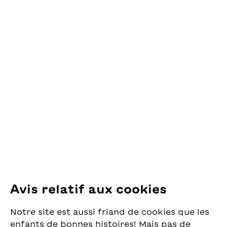
Contact
OSL Œuvre Suisse
des Lectures
pour la Jeunesse
Pfingstweidstrasse 16
8005 Zürich
E-Mail:
office@sjw.ch
Tel: +41 44 462 49 40
Suivez-nous
Avis relatif aux cookies
Instagram
Notre site est aussi friand de cookies que les
Facebook
enfants de bonnes histoires! Mais pas de