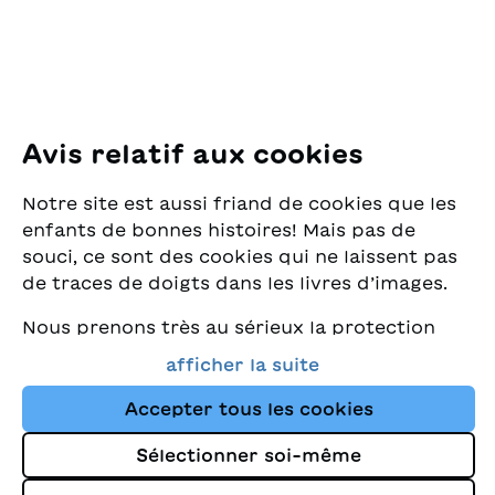
E-Mail:
office@sjw.ch
Tel: +41 44 462 49 40
Suivez-nous
Avis relatif aux cookies
Instagram
Notre site est aussi friand de cookies que les
Facebook
enfants de bonnes histoires! Mais pas de
souci, ce sont des cookies qui ne laissent pas
Service de livraison
de traces de doigts dans les livres d’images.
Nous prenons très au sérieux la protection
Librairie
de vos données et nous tenons à ce que vous
afficher la suite
trouviez toujours les meilleurs livres pour
Médias
enfants dans notre assortiment. Ce site
Accepter tous les cookies
utilise des cookies et d'autres technologies
Sélectionner soi-même
de suivi pour améliorer constamment la
Impressum
boutique et vous orienter vers les histoires