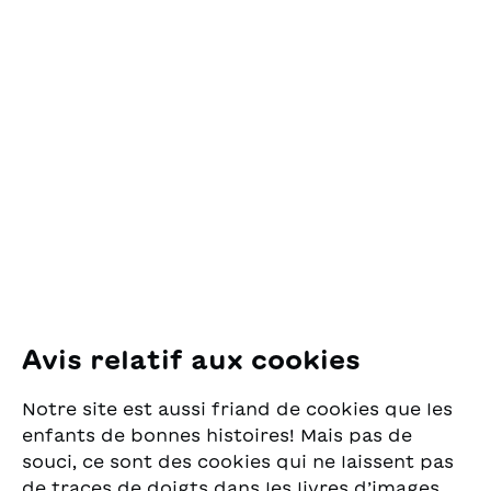
Contact
OSL Œuvre Suisse
des Lectures
pour la Jeunesse
Pfingstweidstrasse 16
8005 Zürich
E-Mail:
office@sjw.ch
Tel: +41 44 462 49 40
Suivez-nous
Avis relatif aux cookies
Instagram
Notre site est aussi friand de cookies que les
Facebook
enfants de bonnes histoires! Mais pas de
souci, ce sont des cookies qui ne laissent pas
Service de livraison
de traces de doigts dans les livres d’images.