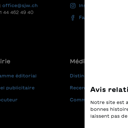
:
office@sjw.ch
Instagram
41 44 462 49 40
Facebook
irie
Médias
amme éditorial
Distinctions
el publicitaire
Recensions
Avis relat
ocuteur
Communiqués de pres
Notre site est 
bonnes histoire
laissent pas de
Nous prenons t