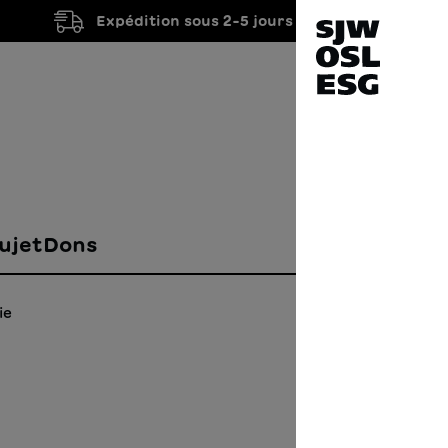
Expédition sous 2-5 jours ouvrés
ujet
Dons
ie