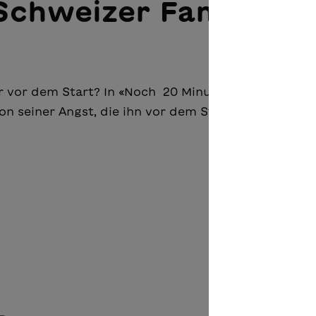
 Schweizer Familie
r vor dem Start? In «Noch 20 Minuten» erzählt der
n seiner Angst, die ihn vor dem Start der legendä