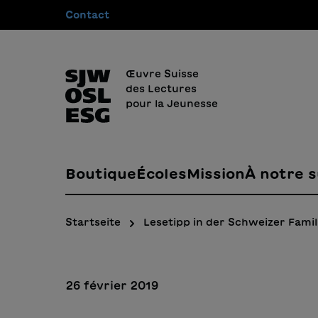
Contact
recherche
Passer à la navigation principale
Œuvre Suisse
des Lectures
pour la Jeunesse
Boutique
Écoles
Mission
À notre s
Startseite
Lesetipp in der Schweizer Famil
26 février 2019