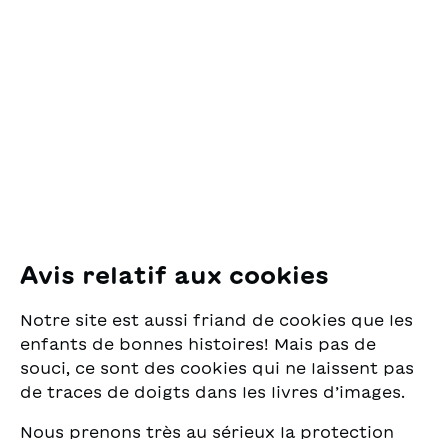
OSL Œuvre Suisse
des Lectures
pour la Jeunesse
Pfingstweidstrasse 16
8005 Zürich
E-Mail:
office@sjw.ch
Tel: +41 44 462 49 40
Suivez-nous
Avis relatif aux cookies
Instagram
Notre site est aussi friand de cookies que les
Facebook
enfants de bonnes histoires! Mais pas de
souci, ce sont des cookies qui ne laissent pas
Service de livraison
de traces de doigts dans les livres d’images.
Nous prenons très au sérieux la protection
Librairie