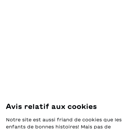
Contact
OSL Œuvre Suisse
des Lectures
pour la Jeunesse
Pfingstweidstrasse 16
8005 Zürich
E-Mail:
office@sjw.ch
Tel: +41 44 462 49 40
Suivez-nous
Avis relatif aux cookies
Instagram
Notre site est aussi friand de cookies que les
Facebook
enfants de bonnes histoires! Mais pas de