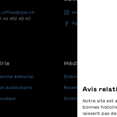
:
office@sjw.ch
Instagram
41 44 462 49 40
Facebook
irie
Médias
amme éditorial
Distinctions
el publicitaire
Recensions
Avis relat
ocuteur
Communiqués de pres
Notre site est 
bonnes histoire
laissent pas de