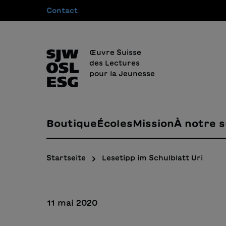
Contact
recherche
Passer à la navigation principale
Œuvre Suisse
des Lectures
pour la Jeunesse
Boutique
Écoles
Mission
À notre s
Startseite
Lesetipp im Schulblatt Uri
11 mai 2020