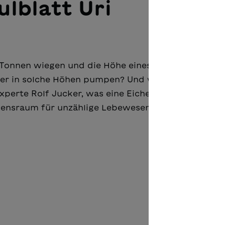
ulblatt Uri
0 Tonnen wiegen und die Höhe eines zehnstöckigen 
ser in solche Höhen pumpen? Und wie trotzt sie Wi
perte Rolf Jucker, was eine Eiche ausmacht: Ihre
bensraum für unzählige Lebewesen.