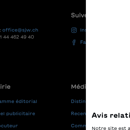
Suivez-nous
:
office@sjw.ch
Instagram
41 44 462 49 40
Facebook
irie
Médias
amme éditorial
Distinctions
el publicitaire
Recensions
Avis relat
ocuteur
Communiqués de pres
Notre site est 