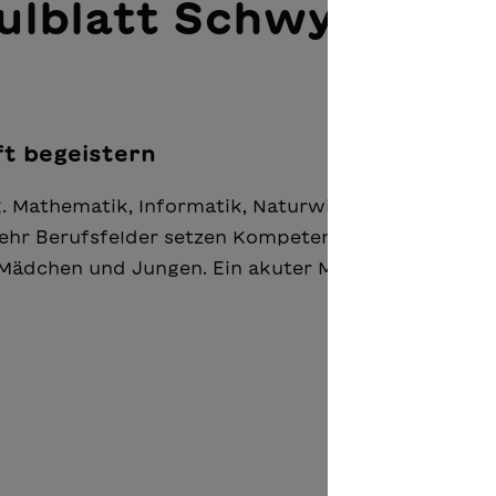
ulblatt Schwyz «Sch
ft begeistern
ng. Mathema­tik, Informatik, Naturwissenschaften un
ehr Berufsfelder setzen Kompetenzen in diesem
Mädchen und Jungen. Ein akuter Mangel an Fach­kr