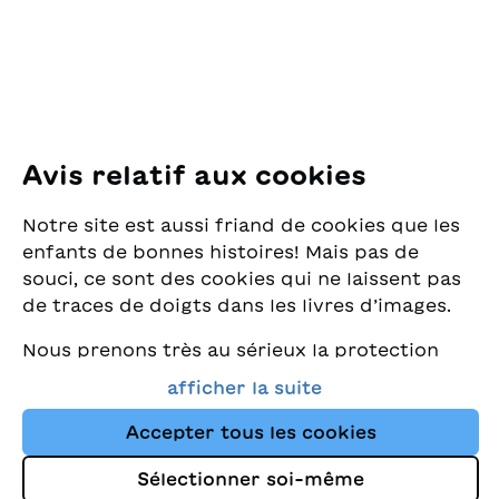
8005 Zürich
E-Mail:
office@sjw.ch
Tel: +41 44 462 49 40
Suivez-nous
Avis relatif aux cookies
Instagram
Notre site est aussi friand de cookies que les
Facebook
enfants de bonnes histoires! Mais pas de
souci, ce sont des cookies qui ne laissent pas
Service de livraison
de traces de doigts dans les livres d’images.
Nous prenons très au sérieux la protection
Librairie
de vos données et nous tenons à ce que vous
afficher la suite
trouviez toujours les meilleurs livres pour
Médias
enfants dans notre assortiment. Ce site
Accepter tous les cookies
utilise des cookies et d'autres technologies
Sélectionner soi-même
de suivi pour améliorer constamment la
Impressum