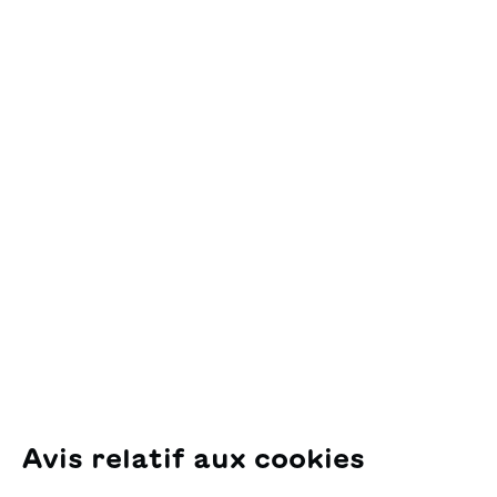
Ajouter au panier
Contact
OSL Œuvre Suisse
des Lectures
pour la Jeunesse
Pfingstweidstrasse 16
8005 Zürich
E-Mail:
office@sjw.ch
Tel: +41 44 462 49 40
Suivez-nous
Avis relatif aux cookies
Instagram