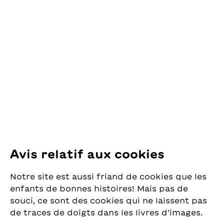
Contact
OSL Œuvre Suisse
des Lectures
pour la Jeunesse
Pfingstweidstrasse 16
8005 Zürich
E-Mail:
office@sjw.ch
Tel: +41 44 462 49 40
Suivez-nous
Avis relatif aux cookies
Instagram
Notre site est aussi friand de cookies que les
Facebook
enfants de bonnes histoires! Mais pas de
souci, ce sont des cookies qui ne laissent pas
Service de livraison
de traces de doigts dans les livres d’images.