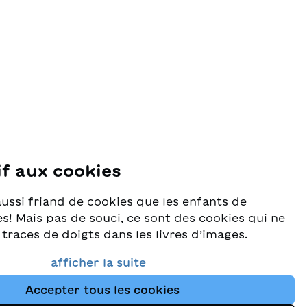
if aux cookies
se
aussi friand de cookies que les enfants de
s! Mais pas de souci, ce sont des cookies qui ne
 traces de doigts dans les livres d’images.
rès au sérieux la protection de vos données et
afficher la suite
e que vous trouviez toujours les meilleurs
Accepter tous les cookies
ants dans notre assortiment. Ce site utilise des