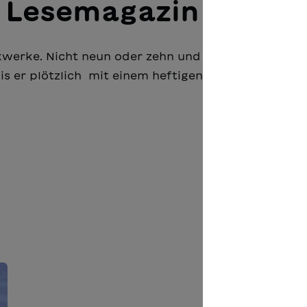
M Lesemagazin
ckwerke. Nicht neun oder zehn und auch keinen Dac
is er plötzlich mit einem heftigen Ruck anhielt.