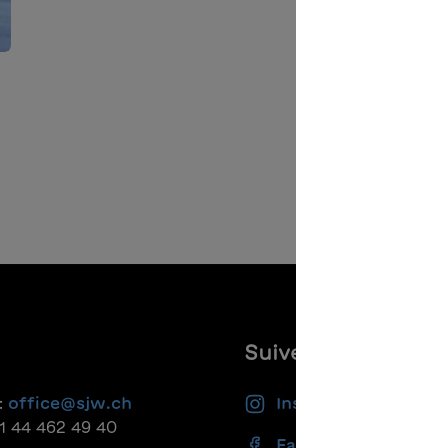
Suivez-nous
:
office@sjw.ch
Instagram
41 44 462 49 40
Facebook