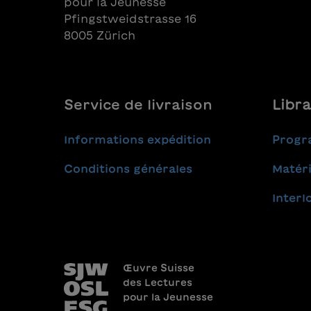
pour la Jeunesse
Pfingstweidstrasse 16
8005 Zürich
Service de livraison
Libra
Informations expédition
Progr
Conditions générales
Matéri
Interl
Œuvre Suisse
des Lectures
pour la Jeunesse