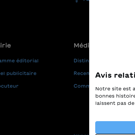
irie
Médias
amme éditorial
Distinctions
el publicitaire
Recensions
Avis relat
ocuteur
Communiqués de pres
Notre site est 
bonnes histoire
laissent pas de
Nous prenons t
nous tenons à c
livres pour enf