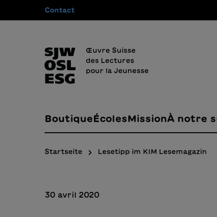
Contact
recherche
Passer à la navigation principale
Œuvre Suisse
des Lectures
pour la Jeunesse
Boutique
Écoles
Mission
À notre s
Startseite
Lesetipp im KIM Lesemagazin
30 avril 2020