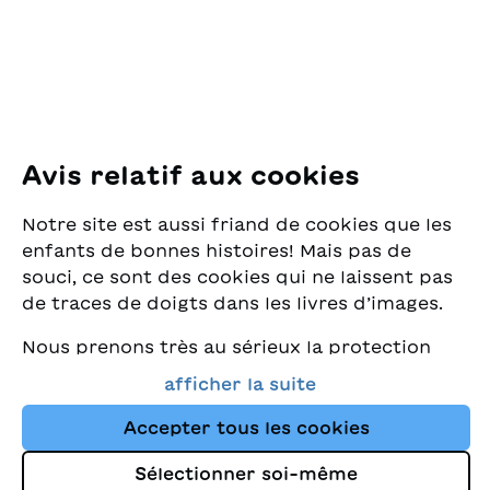
8005 Zürich
E-Mail:
office@sjw.ch
Tel: +41 44 462 49 40
Suivez-nous
Avis relatif aux cookies
Instagram
Notre site est aussi friand de cookies que les
Facebook
enfants de bonnes histoires! Mais pas de
souci, ce sont des cookies qui ne laissent pas
Service de livraison
de traces de doigts dans les livres d’images.
Nous prenons très au sérieux la protection
Librairie
de vos données et nous tenons à ce que vous
afficher la suite
trouviez toujours les meilleurs livres pour
Médias
enfants dans notre assortiment. Ce site
Accepter tous les cookies
utilise des cookies et d'autres technologies
Sélectionner soi-même
de suivi pour améliorer constamment la