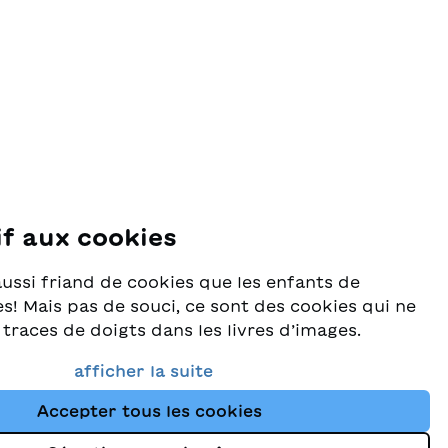
if aux cookies
se
aussi friand de cookies que les enfants de
s! Mais pas de souci, ce sont des cookies qui ne
 traces de doigts dans les livres d’images.
rès au sérieux la protection de vos données et
afficher la suite
e que vous trouviez toujours les meilleurs
Accepter tous les cookies
ants dans notre assortiment. Ce site utilise des
tion des données
tres technologies de suivi pour améliorer