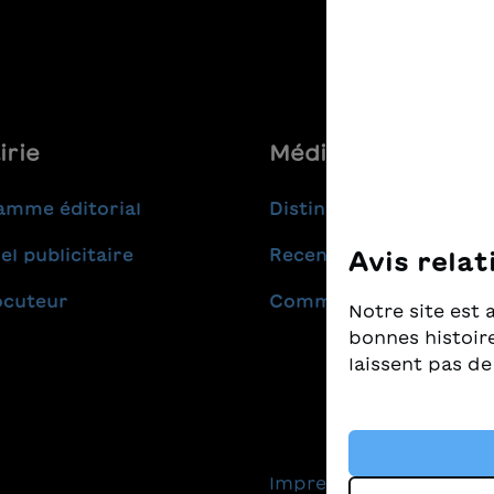
irie
Médias
amme éditorial
Distinctions
el publicitaire
Recensions
Avis relat
ocuteur
Communiqués de pres
Notre site est 
bonnes histoire
laissent pas de
Nous prenons t
nous tenons à c
livres pour enf
Impressum
Protec
cookies et d'au