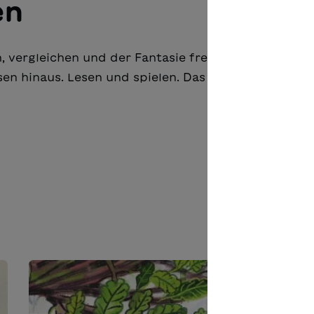
en
, vergleichen und der Fantasie freien Lauf lassen: 
en hinaus. Lesen und spielen. Das macht Spass!