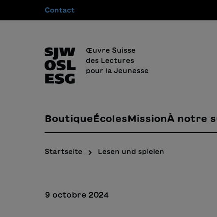
Contact
recherche
Passer à la navigation principale
Œuvre Suisse
des Lectures
pour la Jeunesse
Boutique
Écoles
Mission
À notre s
Startseite
Lesen und spielen
9 octobre 2024