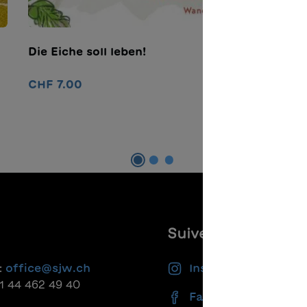
Die Eiche soll leben!
D
CHF 7.00
C
Ajouter au panier
Suivez-nous
:
office@sjw.ch
Instagram
41 44 462 49 40
Facebook