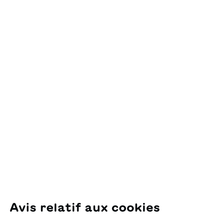
Ajouter au panier
Contact
OSL Œuvre Suisse
des Lectures
pour la Jeunesse
Pfingstweidstrasse 16
8005 Zürich
E-Mail:
office@sjw.ch
Tel: +41 44 462 49 40
Suivez-nous
Avis relatif aux cookies