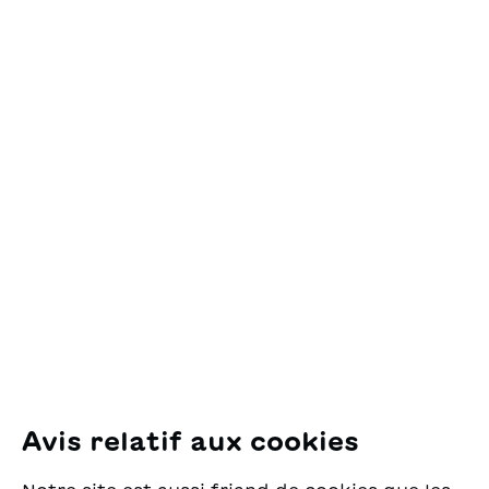
Ajouter au panier
Contact
OSL Œuvre Suisse
des Lectures
pour la Jeunesse
Pfingstweidstrasse 16
8005 Zürich
E-Mail:
office@sjw.ch
Tel: +41 44 462 49 40
Suivez-nous
Avis relatif aux cookies
Instagram