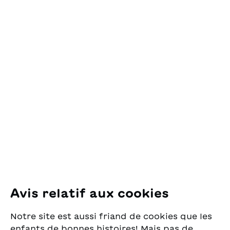
Contact
OSL Œuvre Suisse
des Lectures
pour la Jeunesse
Pfingstweidstrasse 16
8005 Zürich
E-Mail:
office@sjw.ch
Tel: +41 44 462 49 40
Suivez-nous
Avis relatif aux cookies
Instagram
Notre site est aussi friand de cookies que les
Facebook
enfants de bonnes histoires! Mais pas de