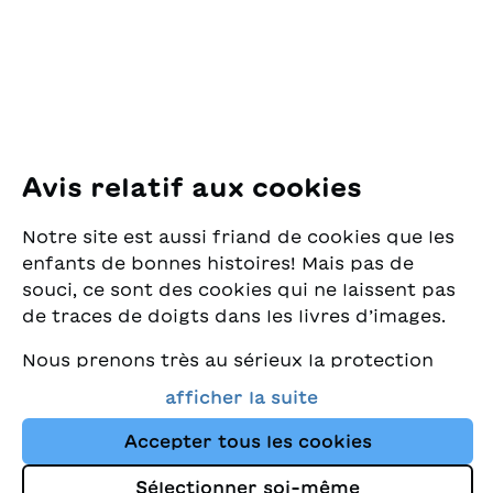
8005 Zürich
E-Mail:
office@sjw.ch
Tel: +41 44 462 49 40
Suivez-nous
Avis relatif aux cookies
Instagram
Notre site est aussi friand de cookies que les
Facebook
enfants de bonnes histoires! Mais pas de
souci, ce sont des cookies qui ne laissent pas
Service de livraison
de traces de doigts dans les livres d’images.
Nous prenons très au sérieux la protection
Librairie
de vos données et nous tenons à ce que vous
afficher la suite
trouviez toujours les meilleurs livres pour
Médias
enfants dans notre assortiment. Ce site
Accepter tous les cookies
utilise des cookies et d'autres technologies
Sélectionner soi-même
de suivi pour améliorer constamment la