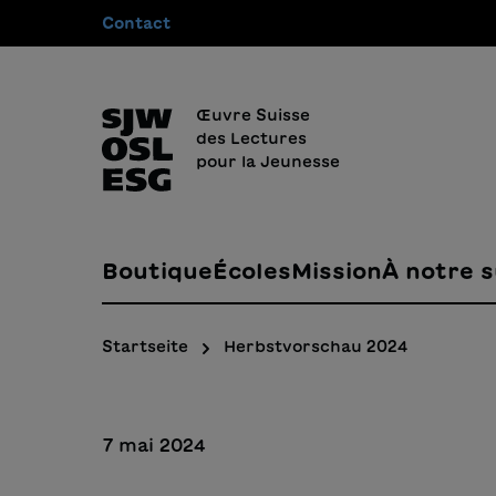
Contact
recherche
Passer à la navigation principale
Œuvre Suisse
des Lectures
pour la Jeunesse
Boutique
Écoles
Mission
À notre s
Startseite
Herbstvorschau 2024
7 mai 2024