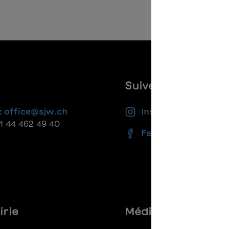
Suivez-nous
:
office@sjw.ch
Instagram
41 44 462 49 40
Facebook
irie
Médias