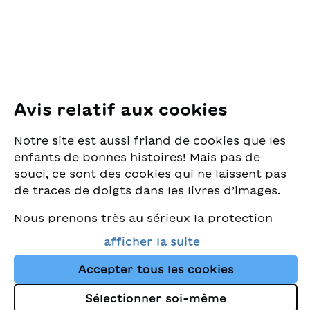
8005 Zürich
E-Mail:
office@sjw.ch
Tel: +41 44 462 49 40
Suivez-nous
Avis relatif aux cookies
Instagram
Notre site est aussi friand de cookies que les
Facebook
enfants de bonnes histoires! Mais pas de
souci, ce sont des cookies qui ne laissent pas
Service de livraison
de traces de doigts dans les livres d’images.
Nous prenons très au sérieux la protection
Librairie
de vos données et nous tenons à ce que vous
afficher la suite
trouviez toujours les meilleurs livres pour
Médias
enfants dans notre assortiment. Ce site
Accepter tous les cookies
utilise des cookies et d'autres technologies
Sélectionner soi-même
de suivi pour améliorer constamment la
Impressum