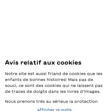
OSL Œuvre Suisse
des Lectures
pour la Jeunesse
Pfingstweidstrasse 16
8005 Zürich
E-Mail:
office@sjw.ch
Tel: +41 44 462 49 40
Suivez-nous
Avis relatif aux cookies
Instagram
Notre site est aussi friand de cookies que les
Facebook
enfants de bonnes histoires! Mais pas de
souci, ce sont des cookies qui ne laissent pas
Service de livraison
de traces de doigts dans les livres d’images.
Nous prenons très au sérieux la protection
Librairie
de vos données et nous tenons à ce que vous
afficher la suite