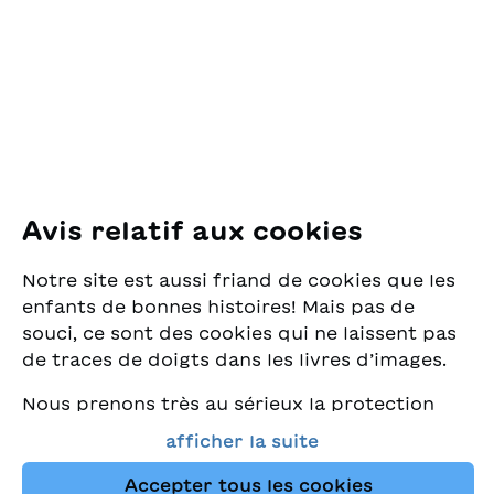
pour la Jeunesse
Pfingstweidstrasse 16
8005 Zürich
E-Mail:
office@sjw.ch
Tel: +41 44 462 49 40
Suivez-nous
Avis relatif aux cookies
Instagram
Notre site est aussi friand de cookies que les
Facebook
enfants de bonnes histoires! Mais pas de
souci, ce sont des cookies qui ne laissent pas
Service de livraison
de traces de doigts dans les livres d’images.
Nous prenons très au sérieux la protection
Librairie
de vos données et nous tenons à ce que vous
afficher la suite
trouviez toujours les meilleurs livres pour
Médias
enfants dans notre assortiment. Ce site
Accepter tous les cookies